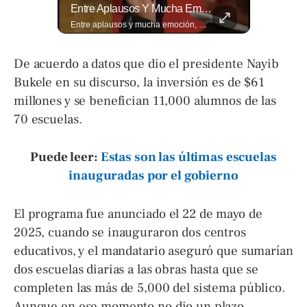
🚧🚗🛣️ Entre Restricciones Vehiculares Y El Despliegue De Maquinaria Pesada, Continúan Los Trabajos De Ampliación Y La Construcción Del Viaducto En El Tramo De Los...
Entre Aplausos Y Mucha Emoción, Marito Rivera Llegó A La Celebración De Sus “55 Años De Gala”, Una Noche Especial Para Recordar Su Trayectoria Y...
🚧🚗🛣️ Entre restricciones vehiculares y el despliegue de maquinaria pesada, continúan los trabajos de ampliación y la construcción del viaducto en el tramo de Los Chorros, en la carretera Panamericana. Para más información del tramo Los Chorros visita ➡️ eldiariodehoy.com #Nacionales #LosChorros #carreterapanamericana
Entre aplausos y mucha emoción, Marito Rivera llegó a la celebración de sus “55 años de Gala”, una noche especial para recordar su trayectoria y los éxitos que han marcado generaciones. Así fue el recibimiento del ícono de la música tropical salvadoreña. Lee más ➡️ eldiariodehoy.com
De acuerdo a datos que dio el presidente Nayib
Bukele en su discurso, la inversión es de $61
millones y se benefician 11,000 alumnos de las
70 escuelas.
Puede leer:
Estas son las últimas escuelas
inauguradas por el gobierno
El programa fue anunciado el 22 de mayo de
2025, cuando se inauguraron dos centros
educativos, y el mandatario aseguró que sumarían
dos escuelas diarias a las obras hasta que se
completen las más de 5,000 del sistema público.
Aunque en ese momento no dio un plazo