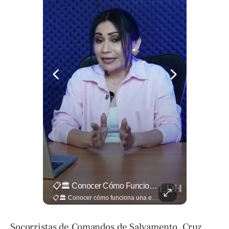
🎥 ¿Nos Hace Falta Más Empatía Como Sociedad?
📋🏛️ Conocer Cómo Funciona Una Entrevista Consular Puede Marcar La Diferencia.
🎥 ¿Nos hace falta más empatía como sociedad? El abogado Jaime Ramírez Ortega comparte una reflexión sobre la importancia de ser más empáticos con quienes atraviesan momentos difíciles y cómo pequeñas acciones pueden marcar una gran diferencia en la vida de otras personas. Lee más ➡️ eldiariodehoy.com
📋🏛️ Conocer cómo funciona una entrevista consular puede marcar la diferencia. Desde la información que el oficial revisa antes de recibirte hasta la importancia de responder con naturalidad y coherencia, una buena preparación puede darte mayor confianza al momento de acudir a la Embajada. Más detalles sobre migración en ➡️ eldiariodehoy.com
Socorristas de Comandos de Salvamento, Cruz