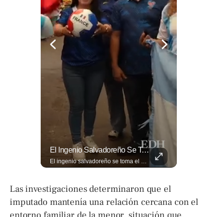
🎙️ ¿Los Has Estado Pronunciando Bien?
El Ingenio Salvadoreño Se Toma El Mercado Dueñas De Cara Al Mundial 2026.
🎙️ ¿Los has estado pronunciando bien? 🤔 Pon a prueba tus conocimientos y descubre cómo se pronuncian correctamente los nombres de algunas de las figuras del Mundial. Lee más ➡️ eldiariodehoy.com
El ingenio salvadoreño se toma el Mercado Dueñas de cara al Mundial 2026. Los comerciantes transformaron los 13 pasillos en una fiesta futbolística que incluye desde banderas gigantes hasta representaciones Lee más ➡️ eldiariodehoy.com
Las investigaciones determinaron que el
imputado mantenía una relación cercana con el
entorno familiar de la menor, situación que,