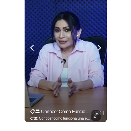
¿Qué Opinas De Los Cambios Que Tendrá Este Proyecto?
📋🏛️ Conocer Cómo Funciona Una Entrevista Consular Puede Marcar La Diferencia.
¿Qué opinas de los cambios que tendrá este proyecto? Jardines verticales, ciclovía y accesos inclusivos destacan entre las novedades del viaducto Los Chorros. Lee más 👉 eldiariodehoy.com
📋🏛️ Conocer cómo funciona una entrevista consular puede marcar la diferencia. Desde la información que el oficial revisa antes de recibirte hasta la importancia de responder con naturalidad y coherencia, una buena preparación puede darte mayor confianza al momento de acudir a la Embajada. Más detalles sobre migración en ➡️ eldiariodehoy.com