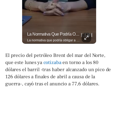
Así Se Vive El Concierto De Alejandro Fernández En El Salvador.
La Normativa Que Podría Obligar A Miles De Solicitantes A Salir De Estados Unidos Para Tramitar Su Residencia En Sus Países De Origen Sigue Vigente.
Así se vive el concierto de Alejandro Fernández en El Salvador. Una noche inolvidable a pesar de la lluvia. Canciones que llenaron de alegría y nostalgia a todo el público presente. 🤩👏 #Concierto #ElSalvador #AlejandroFernández
La normativa que podría obligar a miles de solicitantes a salir de Estados Unidos para tramitar su residencia en sus países de origen sigue vigente. ¿A quiénes podría afectar? Sandra Guevara lo explica. Más información en ➡️ eldiariodehoy.com #Migración #residenciapermanente #USA
El precio del petróleo Brent del mar del Norte,
que este lunes ya
cotizaba
en torno a los 80
dólares el barril -tras haber alcanzado un pico de
126 dólares a finales de abril a causa de la
guerra-, cayó tras el anuncio a 77,6 dólares.