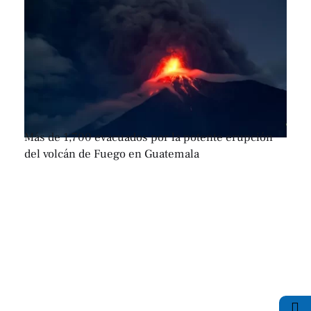
Más de 1,700 evacuados por la potente erupción
del volcán de Fuego en Guatemala