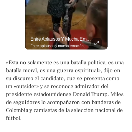
Así Se Vive El Concierto De Alejandro Fernández En El Salvador.
Entre Aplausos Y Mucha Emoción, Marito Rivera Llegó A La Celebración De Sus “55 Años De Gala”, Una Noche Especial Para Recordar Su Trayectoria Y...
Así se vive el concierto de Alejandro Fernández en El Salvador. Una noche inolvidable a pesar de la lluvia. Canciones que llenaron de alegría y nostalgia a todo el público presente. 🤩👏 #Concierto #ElSalvador #AlejandroFernández
Entre aplausos y mucha emoción, Marito Rivera llegó a la celebración de sus “55 años de Gala”, una noche especial para recordar su trayectoria y los éxitos que han marcado generaciones. Así fue el recibimiento del ícono de la música tropical salvadoreña. Lee más ➡️ eldiariodehoy.com
«Esta no solamente es una batalla política, es una
batalla moral, es una guerra espiritual», dijo en
su discurso el candidato, que se presenta como
un «outsider» y se reconoce admirador del
presidente estadounidense Donald Trump. Miles
de seguidores lo acompañaron con banderas de
Colombia y camisetas de la selección nacional de
fútbol.