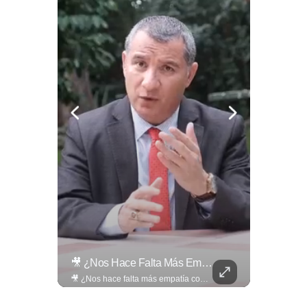
🎙️ ¿Los Has Estado Pronunciando Bien?
🎥 ¿Nos Hace Falta Más Empatía Como Sociedad?
🎙️ ¿Los has estado pronunciando bien? 🤔 Pon a prueba tus conocimientos y descubre cómo se pronuncian correctamente los nombres de algunas de las figuras del Mundial. Lee más ➡️ eldiariodehoy.com
🎥 ¿Nos hace falta más empatía como sociedad? El abogado Jaime Ramírez Ortega comparte una reflexión sobre la importancia de ser más empáticos con quienes atraviesan momentos difíciles y cómo pequeñas acciones pueden marcar una gran diferencia en la vida de otras personas. Lee más ➡️ eldiariodehoy.com