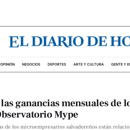
OPINIÓN
NEGOCIOS
DEPORTES
ARTE Y CULTURA
GENTE Y 
n las ganancias mensuales de l
Observatorio Mype
as de los microempresarios salvadoreños están relaci