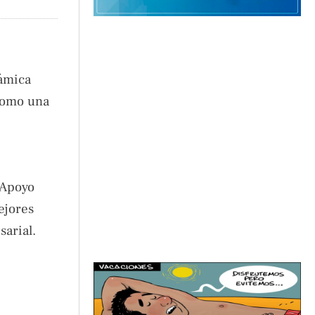
námica
 como una
 Apoyo
ejores
sarial.