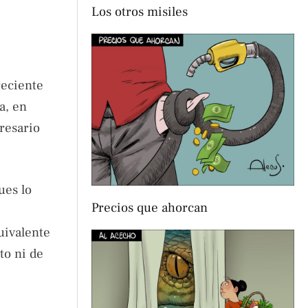
Los otros misiles
reciente
a, en
resario
ues lo
Precios que ahorcan
uivalente
to ni de