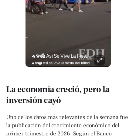
Así Se Vive El Concierto De Alejandro Fernández En El Salvador.
🔥⚽🏟️ Así Se Vive La Fiesta Del Fútbol Salvadoreño: La Pasión De Tigrillos Y Aguiluchos Ya Enciende El Ambiente Previo A La Gran Final Entre...
Así se vive el concierto de Alejandro Fernández en El Salvador. Una noche inolvidable a pesar de la lluvia. Canciones que llenaron de alegría y nostalgia a todo el público presente. 🤩👏 #Concierto #ElSalvador #AlejandroFernández
🔥⚽🏟️ Así se vive la fiesta del fútbol salvadoreño: la pasión de tigrillos y aguiluchos ya enciende el ambiente previo a la gran final entre FAS y Águila en el Estadio Jorge “Mágico” González. Más detalles en➡️eldiariodehoy.com #Deportes #Fas #Aguila #Finalfutbolsalvadoreño
La economía creció, pero la
inversión cayó
Uno de los datos más relevantes de la semana fue
la publicación del crecimiento económico del
primer trimestre de 2026. Según el Banco