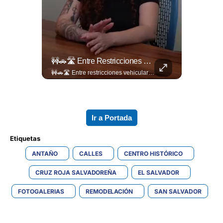
Evitá Los Problemas: El Abogado Jaime Ramírez Recuerda Que Una Mala Decisión Puede Cambiar Tu Vida.
🚧🚗🛣️ Entre Restricciones Vehiculares Y El Despliegue De Maquinaria Pesada, Continúan Los Trabajos De Ampliación Y La Construcción Del Viaducto En El Tramo De Los...
Evitá los problemas: El abogado Jaime Ramírez recuerda que una mala decisión puede cambiar tu vida. Hoy, cualquier discusión puede quedar grabada, difundirse en redes sociales y traer consecuencias legales. Más detalles en ➡️ eldiariodehoy.com
🚧🚗🛣️ Entre restricciones vehiculares y el despliegue de maquinaria pesada, continúan los trabajos de ampliación y la construcción del viaducto en el tramo de Los Chorros, en la carretera Panamericana. Para más información del tramo Los Chorros visita ➡️ eldiariodehoy.com #Nacionales #LosChorros #carreterapanamericana
Ir a Portada
Etiquetas 
ANTAÑO
CALLES
CENTRO HISTÓRICO
CRUZ ROJA SALVADOREÑA
EL SALVADOR
FOTOGALERIAS
REMODELACIÓN
SAN SALVADOR