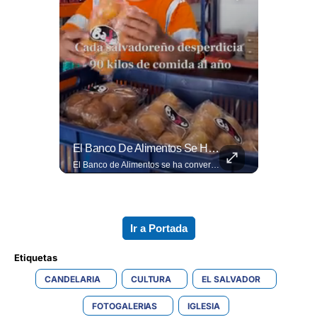
⚽🌍¿Sabés Cómo Se Grita "gol" En Distintos Rincones Del Mundo?
El Banco De Alimentos Se Ha Convertido En Un Puente De Supervivencia: Un Motor Humano Que Recupera Excedentes Comerciales Y Productos Con Fecha Corta De...
⚽🌍¿Sabés cómo se grita "gol" en distintos rincones del mundo? Descubrí cómo celebran la palabra más emocionante del fútbol en los países que disputan el Mundial 2026. Encuentra más en ➡️ eldiariodehoy.com #Deportes #Mundial2026
El Banco de Alimentos se ha convertido en un puente de supervivencia: un motor humano que recupera excedentes comerciales y productos con fecha corta de vencimiento para transformarlos en raciones de nutrición para miles de familias que luchan por asegurar un plato en la mesa. Entramos a su centro de acopio para mostrarte la minuciosa logística y el esfuerzo de los voluntarios que rescatan comida para aliviar el hambre de los más vulnerables. Lee más 👉 eldiariodehoy.com
Ir a Portada
Etiquetas 
CANDELARIA
CULTURA
EL SALVADOR
FOTOGALERIAS
IGLESIA