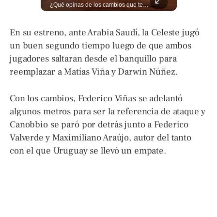
📋🏛️ Conocer cómo funciona una entrevista consular puede marcar la diferencia. Desde la información que el oficial revisa antes de recibirte hasta la importancia de responder con naturalidad y coherencia, una buena preparación puede darte mayor confianza al momento de acudir a la Embajada. Más detalles sobre migración en ➡️ eldiariodehoy.com
¿Qué opinas de los cambios que tendrá este proyecto? Jardines verticales, ciclovía y accesos inclusivos destacan entre las novedades del viaducto Los Chorros. Lee más 👉 eldiariodehoy.com
En su estreno, ante Arabia Saudí, la Celeste jugó
un buen segundo tiempo luego de que ambos
jugadores saltaran desde el banquillo para
reemplazar a Matías Viña y Darwin Núñez.
Con los cambios, Federico Viñas se adelantó
algunos metros para ser la referencia de ataque y
Canobbio se paró por detrás junto a Federico
Valverde y Maximiliano Araújo, autor del tanto
con el que Uruguay se llevó un empate.