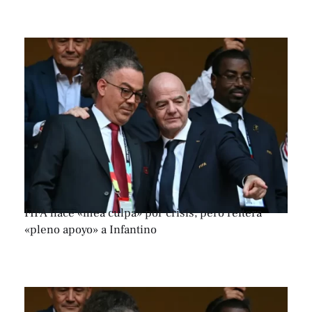
FIFA hace «mea culpa» por crisis, pero reitera
«pleno apoyo» a Infantino