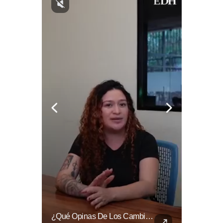
📋🏛️ Conocer Cómo Funciona Una Entrevista Consular Puede Marcar La Diferencia.
¿Qué Opinas De Los Cambios Que Tendrá Este Proyecto?