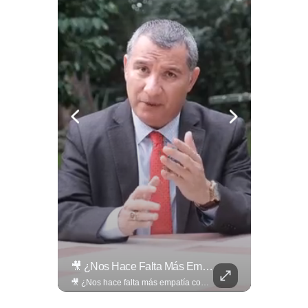
El Banco De Alimentos Se Ha Convertido En Un Puente De Supervivencia: Un Motor Humano Que Recupera Excedentes Comerciales Y Productos Con Fecha Corta De...
🎥 ¿Nos Hace Falta Más Empatía Como Sociedad?
El Banco de Alimentos se ha convertido en un puente de supervivencia: un motor humano que recupera excedentes comerciales y productos con fecha corta de vencimiento para transformarlos en raciones de nutrición para miles de familias que luchan por asegurar un plato en la mesa. Entramos a su centro de acopio para mostrarte la minuciosa logística y el esfuerzo de los voluntarios que rescatan comida para aliviar el hambre de los más vulnerables. Lee más 👉 eldiariodehoy.com
🎥 ¿Nos hace falta más empatía como sociedad? El abogado Jaime Ramírez Ortega comparte una reflexión sobre la importancia de ser más empáticos con quienes atraviesan momentos difíciles y cómo pequeñas acciones pueden marcar una gran diferencia en la vida de otras personas. Lee más ➡️ eldiariodehoy.com