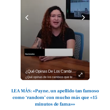
La Industria Del Entretenimiento Despide A Uno De Sus Rostros Más Versátiles Y Magnéticos.
¿Qué Opinas De Los Cambios Que Tendrá Este Proyecto?
La industria del entretenimiento despide a uno de sus rostros más versátiles y magnéticos. Sam Neill, fallecido a los 78 años, construyó una trayectoria admirable donde la elegancia y la dualidad interpretativa fueron su sello personal. Encuentra más en ➡️ eldiariodehoy.com #ArteYCultura #SamNeill
¿Qué opinas de los cambios que tendrá este proyecto? Jardines verticales, ciclovía y accesos inclusivos destacan entre las novedades del viaducto Los Chorros. Lee más 👉 eldiariodehoy.com
LEA MÁS: «Payne, un apellido tan famoso
como ‘random’ con mucho más que «15
minutos de fama»»