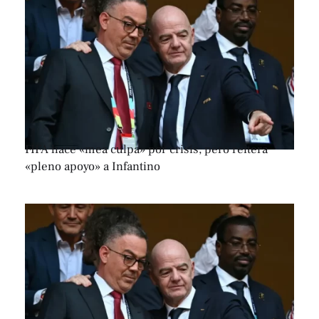
FIFA hace «mea culpa» por crisis, pero reitera
«pleno apoyo» a Infantino