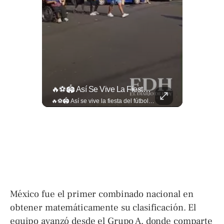
🎥 ¿Nos Hace Falta Más Empatía Como Sociedad?
🔥⚽🏟️ Así Se Vive La Fiesta Del Fútbol Salvadoreño: La Pasión De Tigrillos Y Aguiluchos Ya Enciende El Ambiente Previo A La Gran Final Entre...
🎥 ¿Nos hace falta más empatía como sociedad? El abogado Jaime Ramírez Ortega comparte una reflexión sobre la importancia de ser más empáticos con quienes atraviesan momentos difíciles y cómo pequeñas acciones pueden marcar una gran diferencia en la vida de otras personas. Lee más ➡️ eldiariodehoy.com
🔥⚽🏟️ Así se vive la fiesta del fútbol salvadoreño: la pasión de tigrillos y aguiluchos ya enciende el ambiente previo a la gran final entre FAS y Águila en el Estadio Jorge “Mágico” González. Más detalles en➡️eldiariodehoy.com #Deportes #Fas #Aguila #Finalfutbolsalvadoreño
México fue el primer combinado nacional en
obtener matemáticamente su clasificación. El
equipo avanzó desde el Grupo A, donde comparte