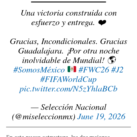
Una victoria construida con
esfuerzo y entrega. ❤️
Gracias, Incondicionales. Gracias
Guadalajara. ¡Por otra noche
inolvidable de Mundial! 🌎
#SomosMéxico
#FWC26
#J2
#FIFAWorldCup
pic.twitter.com/N5zYhlaBCb
— Selección Nacional
(@miseleccionmx)
June 19, 2026