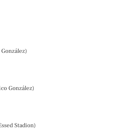
o González)
ico González)
Essed Stadion)