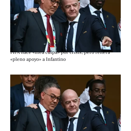
FIFA hace «mea culpa» por crisis, pero reitera
«pleno apoyo» a Infantino