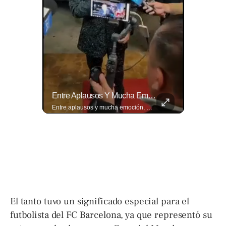
La Normativa Que Podría Obligar A Miles De Solicitantes A Salir De Estados Unidos Para Tramitar Su Residencia En Sus Países De Origen Sigue Vigente.
Entre Aplausos Y Mucha Emoción, Marito Rivera Llegó A La Celebración De Sus “55 Años De Gala”, Una Noche Especial Para Recordar Su Trayectoria Y...
La normativa que podría obligar a miles de solicitantes a salir de Estados Unidos para tramitar su residencia en sus países de origen sigue vigente. ¿A quiénes podría afectar? Sandra Guevara lo explica. Más información en ➡️ eldiariodehoy.com #Migración #residenciapermanente #USA
Entre aplausos y mucha emoción, Marito Rivera llegó a la celebración de sus “55 años de Gala”, una noche especial para recordar su trayectoria y los éxitos que han marcado generaciones. Así fue el recibimiento del ícono de la música tropical salvadoreña. Lee más ➡️ eldiariodehoy.com
El tanto tuvo un significado especial para el
futbolista del FC Barcelona, ya que representó su