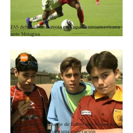
FAS debutó con derrota en Copa Centroamericana
ante Motagua
Renford Rejects, la serie de fútbol que Nickelodeon
convirtió en culto para una generación