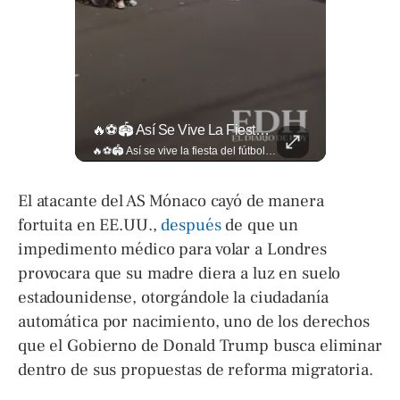
⚽🌍¿Sabés Cómo Se Grita "gol" En Distintos Rincones Del Mundo?
🔥⚽🏟️ Así Se Vive La Fiesta Del Fútbol Salvadoreño: La Pasión De Tigrillos Y Aguiluchos Ya Enciende El Ambiente Previo A La Gran Final Entre...
⚽🌍¿Sabés cómo se grita "gol" en distintos rincones del mundo? Descubrí cómo celebran la palabra más emocionante del fútbol en los países que disputan el Mundial 2026. Encuentra más en ➡️ eldiariodehoy.com #Deportes #Mundial2026
🔥⚽🏟️ Así se vive la fiesta del fútbol salvadoreño: la pasión de tigrillos y aguiluchos ya enciende el ambiente previo a la gran final entre FAS y Águila en el Estadio Jorge “Mágico” González. Más detalles en➡️eldiariodehoy.com #Deportes #Fas #Aguila #Finalfutbolsalvadoreño
El atacante del AS Mónaco cayó de manera
fortuita en EE.UU.,
después
de que un
impedimento médico para volar a Londres
provocara que su madre diera a luz en suelo
estadounidense, otorgándole la ciudadanía
automática por nacimiento, uno de los derechos
que el Gobierno de Donald Trump busca eliminar
dentro de sus propuestas de reforma migratoria.