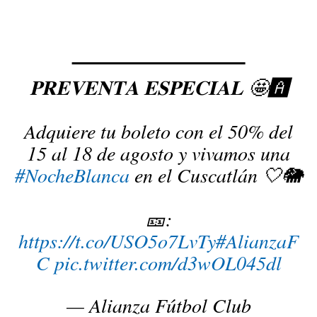
𝐏𝐑𝐄𝐕𝐄𝐍𝐓𝐀 𝐄𝐒𝐏𝐄𝐂𝐈𝐀𝐋 🤩🅰️
Adquiere tu boleto con el 50% del
15 al 18 de agosto y vivamos una
#NocheBlanca
en el Cuscatlán 🤍🐘
🎫:
https://t.co/USO5o7LvTy
#AlianzaF
C
pic.twitter.com/d3wOL045dl
— Alianza Fútbol Club