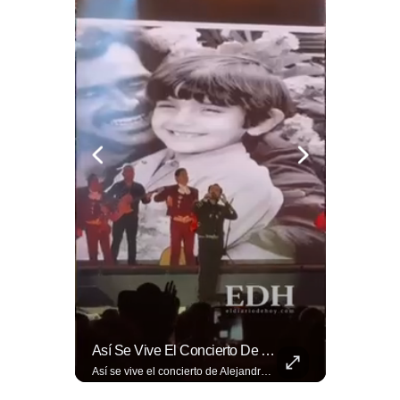
🚧🚗🛣️ Entre Restricciones Vehiculares Y El Despliegue De Maquinaria Pesada, Continúan Los Trabajos De Ampliación Y La Construcción Del Viaducto En El Tramo De Los...
Así Se Vive El Concierto De Alejandro Fernández En El Salvador.
🚧🚗🛣️ Entre restricciones vehiculares y el despliegue de maquinaria pesada, continúan los trabajos de ampliación y la construcción del viaducto en el tramo de Los Chorros, en la carretera Panamericana. Para más información del tramo Los Chorros visita ➡️ eldiariodehoy.com #Nacionales #LosChorros #carreterapanamericana
Así se vive el concierto de Alejandro Fernández en El Salvador. Una noche inolvidable a pesar de la lluvia. Canciones que llenaron de alegría y nostalgia a todo el público presente. 🤩👏 #Concierto #ElSalvador #AlejandroFernández