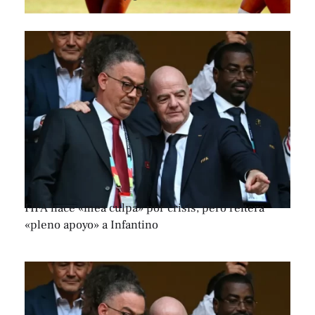
FIFA hace «mea culpa» por crisis, pero reitera
«pleno apoyo» a Infantino