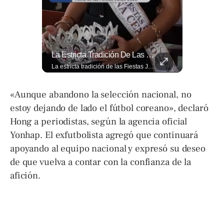
¿Qué Opinas De Los Cambios Que Tendrá Este Proyecto?
La Estricta Tradición De Las Fiestas Julias En #SantaAna, El Salvador, Obliga A La Reina A No Usar Su Corona Dentro Del Templo.
¿Qué opinas de los cambios que tendrá este proyecto? Jardines verticales, ciclovía y accesos inclusivos destacan entre las novedades del viaducto Los Chorros. Lee más 👉 eldiariodehoy.com
La estricta tradición de las Fiestas Julias en #SantaAna, El Salvador, obliga a la reina a no usar su corona dentro del templo. Conoce el motivo aquí. 👇 www.eldiariodehoy.com
«Aunque abandono la selección nacional, no
estoy dejando de lado el fútbol coreano», declaró
Hong a periodistas, según la agencia oficial
Yonhap. El exfutbolista agregó que continuará
apoyando al equipo nacional y expresó su deseo
de que vuelva a contar con la confianza de la
afición.