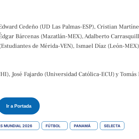
Edward Cedeño (UD Las Palmas-ESP), Cristian Martíne
Édgar Bárcenas (Mazatlán-MEX), Adalberto Carrasquil
(Estudiantes de Mérida-VEN), Ismael Díaz (León-MEX) 
I), José Fajardo (Universidad Católica-ECU) y Tomás
Ir a Portada
AS MUNDIAL 2026
FÚTBOL
PANAMÁ
SELECTA