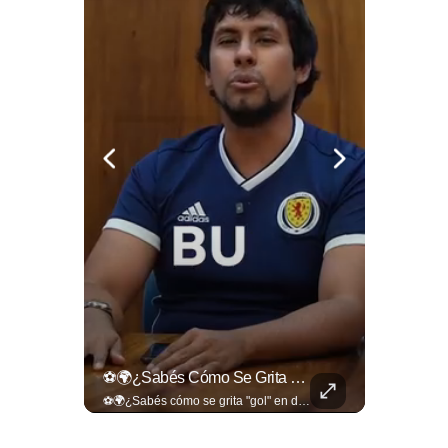
📋🏛️ Conocer Cómo Funciona Una Entrevista Consular Puede Marcar La Diferencia.
⚽🌍¿Sabés Cómo Se Grita "gol" En Distintos Rincones Del Mundo?
📋🏛️ Conocer cómo funciona una entrevista consular puede marcar la diferencia. Desde la información que el oficial revisa antes de recibirte hasta la importancia de responder con naturalidad y coherencia, una buena preparación puede darte mayor confianza al momento de acudir a la Embajada. Más detalles sobre migración en ➡️ eldiariodehoy.com
⚽🌍¿Sabés cómo se grita "gol" en distintos rincones del mundo? Descubrí cómo celebran la palabra más emocionante del fútbol en los países que disputan el Mundial 2026. Encuentra más en ➡️ eldiariodehoy.com #Deportes #Mundial2026