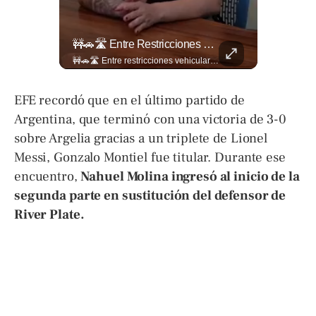
El Ingenio Salvadoreño Se Toma El Mercado Dueñas De Cara Al Mundial 2026.
🚧🚗🛣️ Entre Restricciones Vehiculares Y El Despliegue De Maquinaria Pesada, Continúan Los Trabajos De Ampliación Y La Construcción Del Viaducto En El Tramo De Los...
El ingenio salvadoreño se toma el Mercado Dueñas de cara al Mundial 2026. Los comerciantes transformaron los 13 pasillos en una fiesta futbolística que incluye desde banderas gigantes hasta representaciones Lee más ➡️ eldiariodehoy.com
🚧🚗🛣️ Entre restricciones vehiculares y el despliegue de maquinaria pesada, continúan los trabajos de ampliación y la construcción del viaducto en el tramo de Los Chorros, en la carretera Panamericana. Para más información del tramo Los Chorros visita ➡️ eldiariodehoy.com #Nacionales #LosChorros #carreterapanamericana
EFE recordó que en el último partido de
Argentina, que terminó con una victoria de 3-0
sobre Argelia gracias a un triplete de Lionel
Messi, Gonzalo Montiel fue titular. Durante ese
encuentro,
Nahuel Molina ingresó al inicio de la
segunda parte en sustitución del defensor de
River Plate.