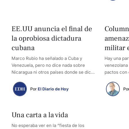
EE.UU anuncia el final de
Columna
la oprobiosa dictadura
amenaza
cubana
militar
Marco Rubio ha señalado a Cuba y
Hay una par
Venezuela, pero no dice nada sobre
venezolana 
Nicaragua ni otros países donde se dice
pactos con 
que la tortura es lo más que cotidiano.
su diablo c
Por 
El Diario de Hoy
Por
Una carta a la vida
No esperaba ver en la “fiesta de los