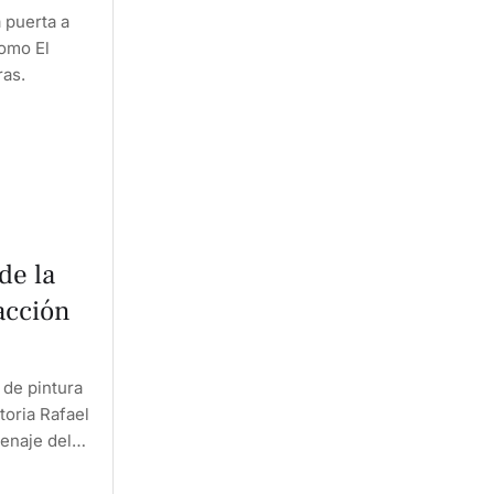
a puerta a
como El
ras.
de la
acción
 de pintura
toria Rafael
enaje del
rte