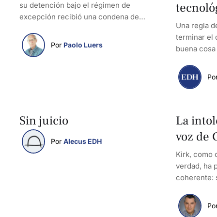
tecnoló
su detención bajo el régimen de
excepción recibió una condena de
Una regla d
muerte.
terminar el 
Por 
Paolo Luers
buena cosa 
Por
Sin juicio
La intol
voz de 
Por 
Alecus EDH
Kirk, como 
verdad, ha 
coherente: 
amar.
Por