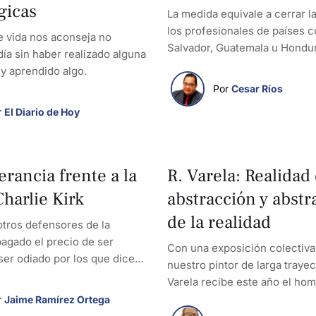
gicas
La medida equivale a cerrar l
los profesionales de países 
e vida nos aconseja no
Salvador, Guatemala u Hondu
día sin haber realizado alguna
y aprendido algo.
Por 
Cesar Ríos
 
El Diario de Hoy
erancia frente a la
R. Varela: Realidad 
Charlie Kirk
abstracción y abstr
de la realidad
otros defensores de la
pagado el precio de ser
Con una exposición colectiva
ser odiado por los que dicen
nuestro pintor de larga trayec
Varela recibe este año el hom
“XIII Salón Internacional de A
 
Jaime Ramírez Ortega
Abstracto de El Salvador”