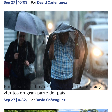
Sep 27 | 10:03
,
David Cañenguez
Por 
NACIONALES
Fin de semana lluvioso: se esperan tormentas y
vientos en gran parte del país
Sep 27 | 9:32
,
David Cañenguez
Por 