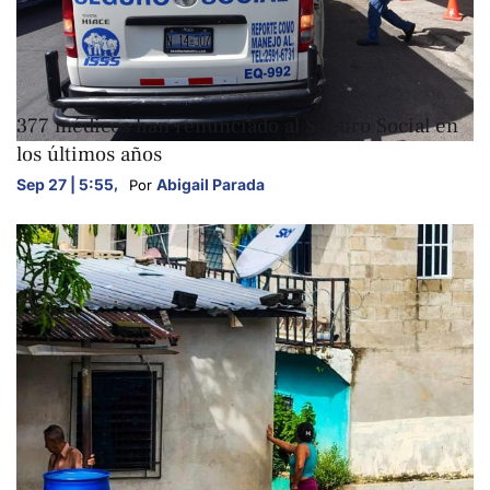
NACIONALES
377 médicos han renunciado al Seguro Social en
los últimos años
Sep 27 | 5:55
,
Abigail Parada
Por 