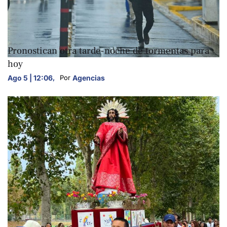
NACIONALES
Pronostican otra tarde-noche de tormentas para
hoy
Ago 5 | 12:06
,
Agencias
Por 