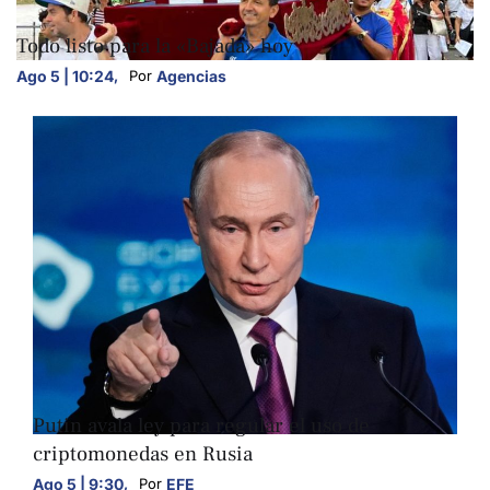
NACIONALES
Todo listo para la «Bajada» hoy
Ago 5 | 10:24
,
Agencias
Por 
NACIONALES
NEGOCIOS
Putin avala ley para regular el uso de
criptomonedas en Rusia
Ago 5 | 9:30
,
EFE
Por 