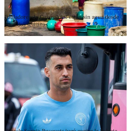
NACIONALES
Pobladores de Cuisnahuat están sin agua desde
hace dos semanas
Sep 27 | 5:50
,
Gerardo Orellana
Por 
NACIONALES
Cuando Sergio Busquets jugó contra la Selecta