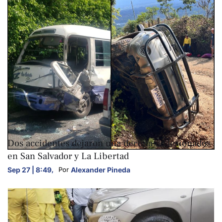
NACIONALES
Dos accidentes dejaron una decena de lesionados
en San Salvador y La Libertad
Sep 27 | 8:49
,
Alexander Pineda
Por 