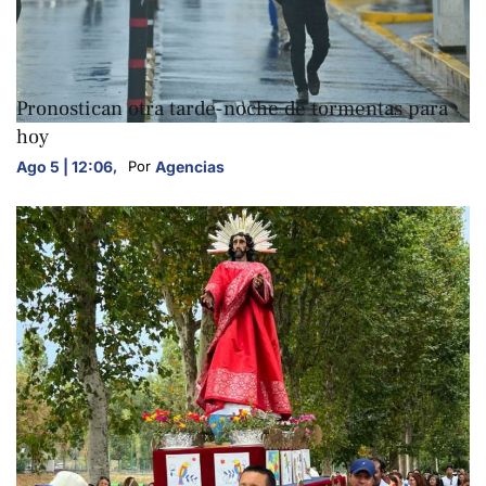
NACIONALES
Pronostican otra tarde-noche de tormentas para
hoy
Ago 5 | 12:06
,
Agencias
Por 