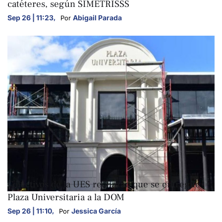
catéteres, según SIMETRISSS
Sep 26 | 11:23
,
Abigail Parada
Por 
NACIONALES
Colectivos de la UES rechazan que se entregue
Plaza Universitaria a la DOM
Sep 26 | 11:10
,
Jessica García
Por 