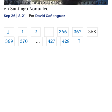
Adulto mayor murió al caer de camión en marcha
en Santiago Nonualco
Sep 26 | 8:21
,
David Cañenguez
Por 
1
2
…
366
367
368
369
370
…
427
428