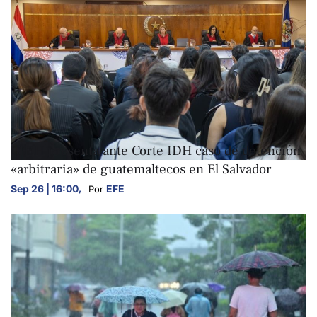
NACIONALES
CIDH presenta ante Corte IDH caso de detención
«arbitraria» de guatemaltecos en El Salvador
Sep 26 | 16:00
,
EFE
Por 