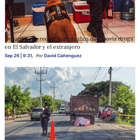
NACIONALES
Desarticulan red de narcotráfico que movía droga
en El Salvador y el extranjero
Sep 26 | 9:31
,
David Cañenguez
Por 