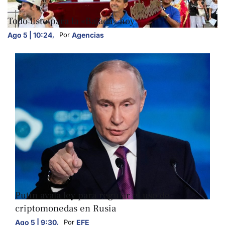
NACIONALES
Todo listo para la «Bajada» hoy
Ago 5 | 10:24
,
Agencias
Por 
NACIONALES
NEGOCIOS
Putin avala ley para regular el uso de
criptomonedas en Rusia
Ago 5 | 9:30
,
EFE
Por 