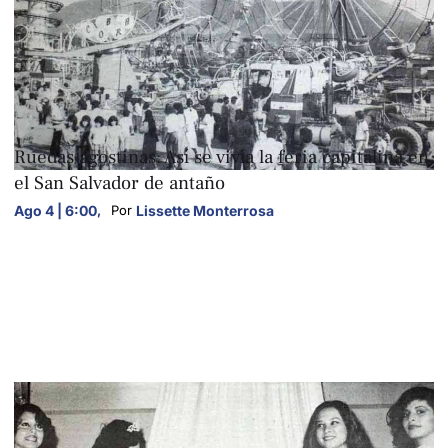
FOTOGALERÍAS
Ruedas agostinas: Así se vivía la feria capitalina en
el San Salvador de antaño
Ago 4 | 6:00
,
Lissette Monterrosa
Por 