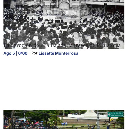
FOTOGALERÍAS
La devoción de «La Bajada» a través de la historia
Ago 5 | 6:00
,
Lissette Monterrosa
Por 