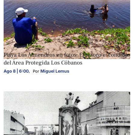
FOTOGALERÍAS
Playa Los Almendros en fotos: El tesoro escondido
del Área Protegida Los Cóbanos
Ago 8 | 6:00
,
Miguel Lemus
Por 