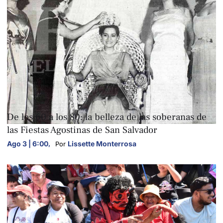
FOTOGALERÍAS
De los 60 a los 80: la belleza de las soberanas de
las Fiestas Agostinas de San Salvador
Ago 3 | 6:00
,
Lissette Monterrosa
Por 