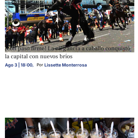
FOTOGALERÍAS
¡Con paso firme! La elegancia a caballo conquistó
la capital con nuevos bríos
Ago 3 | 18:00
,
Lissette Monterrosa
Por 