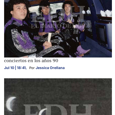
FOTOGALERÍAS
¡¡¡Esooo!!!: Grupo Algodón el éxito de sus
conciertos en los años 90
Jul 10 | 18:41
,
Jessica Orellana
Por 