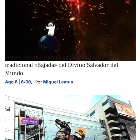
FOTOGALERÍAS
Fervor, lluvia y fuegos artificiales: Así se vivió la
tradicional «Bajada» del Divino Salvador del
Mundo
Ago 6 | 6:00
,
Miguel Lemus
Por 