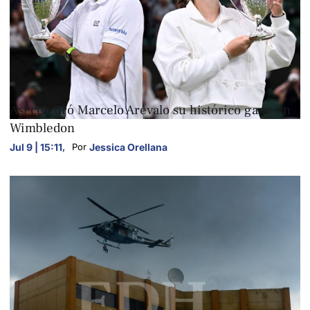
FOTOGALERÍAS
Así celebró Marcelo Arévalo su histórico gane en
Wimbledon
Jul 9 | 15:11
,
Jessica Orellana
Por 