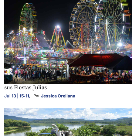
FOTOGALERÍAS
Lo que no te puedes perder si visitas Santa Ana en
sus Fiestas Julias
Jul 13 | 15:11
,
Jessica Orellana
Por 