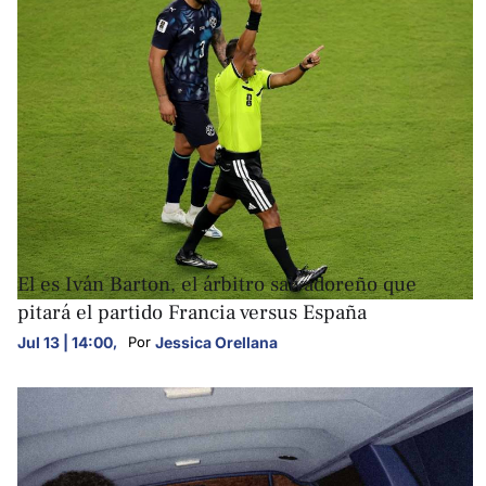
FOTOGALERÍAS
El es Iván Barton, el árbitro salvadoreño que
pitará el partido Francia versus España
Jul 13 | 14:00
,
Jessica Orellana
Por 