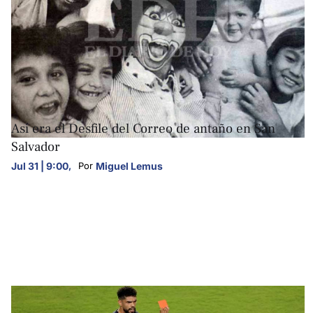
FOTOGALERÍAS
Así era el Desfile del Correo de antaño en San
Salvador
Jul 31 | 9:00
,
Miguel Lemus
Por 