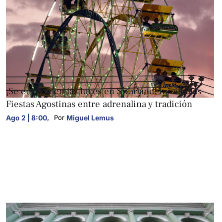
FOTOGALERÍAS
¡Se encienden las luces en Sívarland! inician las
Fiestas Agostinas entre adrenalina y tradición
Ago 2 | 8:00
,
Miguel Lemus
Por 