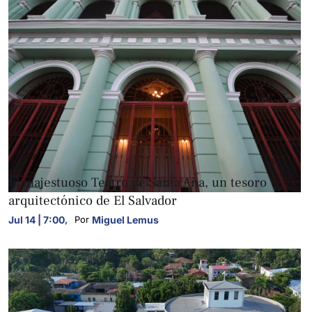
FOTOGALERÍAS
El majestuoso Teatro de Santa Ana, un tesoro
arquitectónico de El Salvador
Jul 14 | 7:00
,
Miguel Lemus
Por 