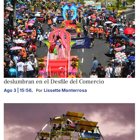
FOTOGALERÍAS
¡Gran fiesta capitalina! Carrozas, dulces y folclor
deslumbran en el Desfile del Comercio
Ago 3 | 15:56
,
Lissette Monterrosa
Por 