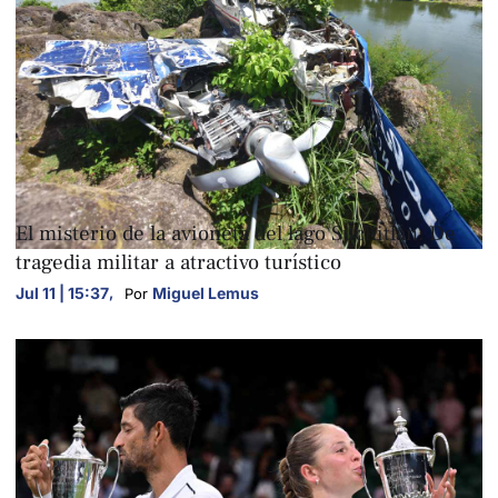
FOTOGALERÍAS
El misterio de la avioneta del lago Suchitlán: De
tragedia militar a atractivo turístico
Jul 11 | 15:37
,
Miguel Lemus
Por 