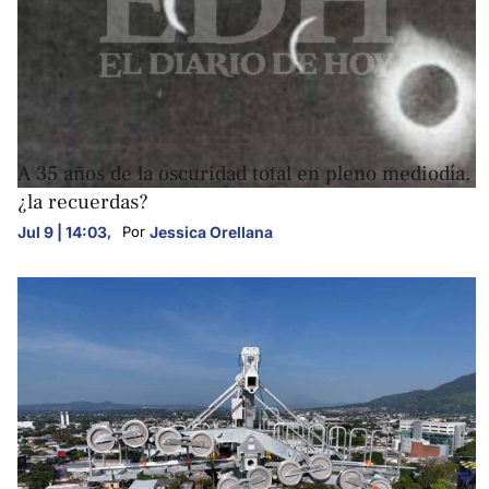
FOTOGALERÍAS
A 35 años de la oscuridad total en pleno mediodía,
¿la recuerdas?
Jul 9 | 14:03
,
Jessica Orellana
Por 