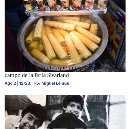
FOTOGALERÍAS
Estos son los antojitos que puedes degustar en el
campo de la feria Sívarland
Ago 2 | 12:23
,
Miguel Lemus
Por 