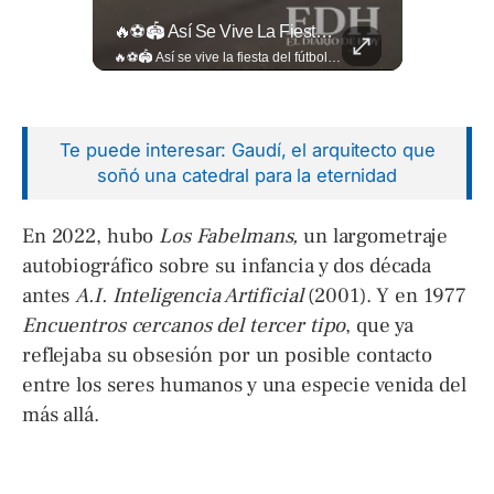
El Banco De Alimentos Se Ha Convertido En Un Puente De Supervivencia: Un Motor Humano Que Recupera Excedentes Comerciales Y Productos Con Fecha Corta De...
🔥⚽🏟️ Así Se Vive La Fiesta Del Fútbol Salvadoreño: La Pasión De Tigrillos Y Aguiluchos Ya Enciende El Ambiente Previo A La Gran Final Entre...
El Banco de Alimentos se ha convertido en un puente de supervivencia: un motor humano que recupera excedentes comerciales y productos con fecha corta de vencimiento para transformarlos en raciones de nutrición para miles de familias que luchan por asegurar un plato en la mesa. Entramos a su centro de acopio para mostrarte la minuciosa logística y el esfuerzo de los voluntarios que rescatan comida para aliviar el hambre de los más vulnerables. Lee más 👉 eldiariodehoy.com
🔥⚽🏟️ Así se vive la fiesta del fútbol salvadoreño: la pasión de tigrillos y aguiluchos ya enciende el ambiente previo a la gran final entre FAS y Águila en el Estadio Jorge “Mágico” González. Más detalles en➡️eldiariodehoy.com #Deportes #Fas #Aguila #Finalfutbolsalvadoreño
Te puede interesar: Gaudí, el arquitecto que
soñó una catedral para la eternidad
En 2022, hubo
Los Fabelmans,
un largometraje
autobiográfico sobre su infancia y dos década
antes
A.I. Inteligencia Artificial
(2001). Y en 1977
Encuentros cercanos del tercer tipo
, que ya
reflejaba su obsesión por un posible contacto
entre los seres humanos y una especie venida del
más allá.