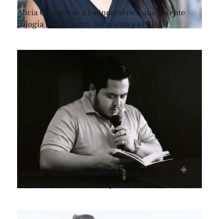
Alicia Chong trae a Latinoamérica una potente
trilogía teatral sobre la dislexia y el TDAH
Amílcar Ramírez desafía la ciencia ficción
salvadoreña con «Relatos y Meditaciones»