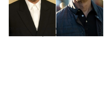
DiCaprio y Bezos se unen para salvar de la
extinción a 100 especies en todo el mundo