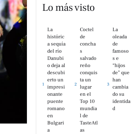
Lo más visto
La
Coctel
La
históric
de
oleada
a sequía
concha
de
del río
s
famoso
Danubi
salvado
s e
o deja al
reño
“hijos
descubi
conquis
de” que
erto un
ta un
han
1
2
3
impresi
lugar
cambia
onante
en el
do su
puente
Top 10
identida
romano
mundia
d
en
l de
Bulgari
TasteAtl
a
as