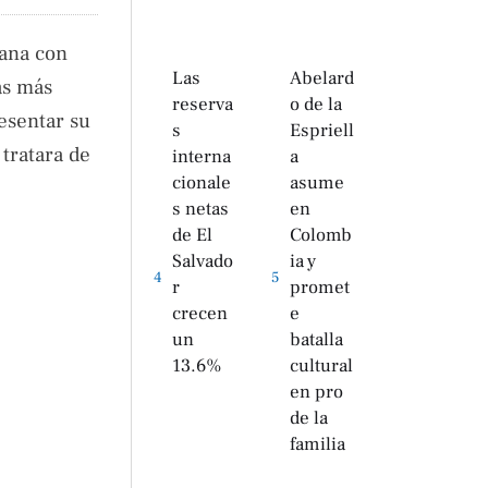
bana con
Las
Abelard
as más
reserva
o de la
esentar su
s
Espriell
tratara de
interna
a
cionale
asume
s netas
en
de El
Colomb
Salvado
ia y
4
5
r
promet
crecen
e
un
batalla
13.6%
cultural
en pro
de la
familia