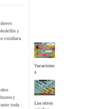
idores
Medellín y
o estallara
Vacacione
s
uales
e humo y
Los otros
rante toda