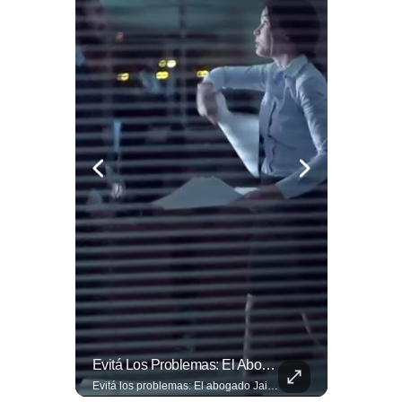
🎡🎉 Vive Al Máximo Las Fiestas Julias En Santa Ana: Tradición, Gastronomía, Juegos Mecánicos Y Un Ambiente Lleno De Color Convierten A La Ciudad Heroica...
Evitá Los Problemas: El Abogado Jaime Ramírez Recuerda Que Una Mala Decisión Puede Cambiar Tu Vida.
🎡🎉 Vive al máximo las Fiestas Julias en Santa Ana: Tradición, gastronomía, juegos mecánicos y un ambiente lleno de color convierten a la Ciudad Heroica en el destino ideal para disfrutar en familia. Más detalles en ➡️ eldiariodehoy.com #ArteYCultura #fiestasjulias
Evitá los problemas: El abogado Jaime Ramírez recuerda que una mala decisión puede cambiar tu vida. Hoy, cualquier discusión puede quedar grabada, difundirse en redes sociales y traer consecuencias legales. Más detalles en ➡️ eldiariodehoy.com