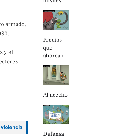
misiles
cto armado,
980.
Precios
que
z y el
ahorcan
sectores
Al acecho
 violencia
Defensa