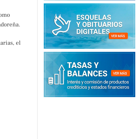
como
adoreña.
rias, el