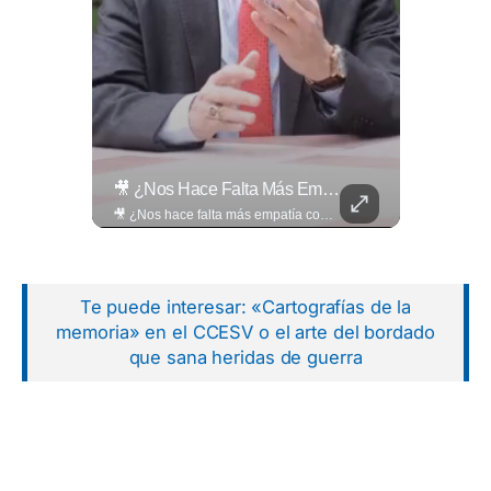
Entre Aplausos Y Mucha Emoción, Marito Rivera Llegó A La Celebración De Sus “55 Años De Gala”, Una Noche Especial Para Recordar Su Trayectoria Y...
🎥 ¿Nos Hace Falta Más Empatía Como Sociedad?
Entre aplausos y mucha emoción, Marito Rivera llegó a la celebración de sus “55 años de Gala”, una noche especial para recordar su trayectoria y los éxitos que han marcado generaciones. Así fue el recibimiento del ícono de la música tropical salvadoreña. Lee más ➡️ eldiariodehoy.com
🎥 ¿Nos hace falta más empatía como sociedad? El abogado Jaime Ramírez Ortega comparte una reflexión sobre la importancia de ser más empáticos con quienes atraviesan momentos difíciles y cómo pequeñas acciones pueden marcar una gran diferencia en la vida de otras personas. Lee más ➡️ eldiariodehoy.com
Te puede interesar: «Cartografías de la
memoria» en el CCESV o el arte del bordado
que sana heridas de guerra