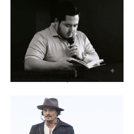
Amílcar Ramírez desafía la ciencia ficción
salvadoreña con «Relatos y Meditaciones»