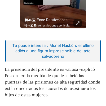
🎥 ¿Nos Hace Falta Más Empatía Como Sociedad?
🚧🚗🛣️ Entre Restricciones Vehiculares Y El Despliegue De Maquinaria Pesada, Continúan Los Trabajos De Ampliación Y La Construcción Del Viaducto En El Tramo De Los...
🎥 ¿Nos hace falta más empatía como sociedad? El abogado Jaime Ramírez Ortega comparte una reflexión sobre la importancia de ser más empáticos con quienes atraviesan momentos difíciles y cómo pequeñas acciones pueden marcar una gran diferencia en la vida de otras personas. Lee más ➡️ eldiariodehoy.com
🚧🚗🛣️ Entre restricciones vehiculares y el despliegue de maquinaria pesada, continúan los trabajos de ampliación y la construcción del viaducto en el tramo de Los Chorros, en la carretera Panamericana. Para más información del tramo Los Chorros visita ➡️ eldiariodehoy.com #Nacionales #LosChorros #carreterapanamericana
Te puede interesar: Muriel Hasbún: el último
adiós a una figura imprescindible del arte
salvadoreño
La presencia del presidente es valiosa -explicó
Posada- en la medida de que le «abrió las
puertas» de las prisiones de alta seguridad donde
están encerrados los acusados de asesinar a los
hijos de estas mujeres.