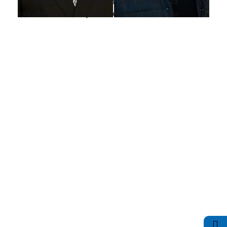
DiCaprio y Bezos se unen para salvar de la
extinción a 100 especies en todo el mundo