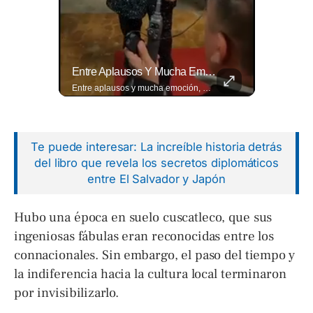
La Normativa Que Podría Obligar A Miles De Solicitantes A Salir De Estados Unidos Para Tramitar Su Residencia En Sus Países De Origen Sigue Vigente.
Entre Aplausos Y Mucha Emoción, Marito Rivera Llegó A La Celebración De Sus “55 Años De Gala”, Una Noche Especial Para Recordar Su Trayectoria Y...
La normativa que podría obligar a miles de solicitantes a salir de Estados Unidos para tramitar su residencia en sus países de origen sigue vigente. ¿A quiénes podría afectar? Sandra Guevara lo explica. Más información en ➡️ eldiariodehoy.com #Migración #residenciapermanente #USA
Entre aplausos y mucha emoción, Marito Rivera llegó a la celebración de sus “55 años de Gala”, una noche especial para recordar su trayectoria y los éxitos que han marcado generaciones. Así fue el recibimiento del ícono de la música tropical salvadoreña. Lee más ➡️ eldiariodehoy.com
Te puede interesar: La increíble historia detrás
del libro que revela los secretos diplomáticos
entre El Salvador y Japón
Hubo una época en suelo cuscatleco, que sus
ingeniosas fábulas eran reconocidas entre los
connacionales. Sin embargo, el paso del tiempo y
la indiferencia hacia la cultura local terminaron
por invisibilizarlo.