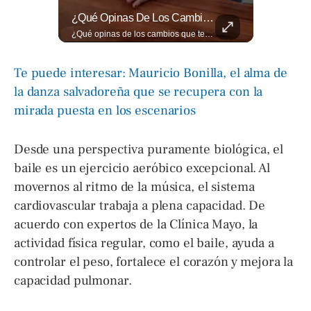
¿Qué Pasa Realmente Cuando Una Persona Tiene Deudas?
¿Qué Opinas De Los Cambios Que Tendrá Este Proyecto?
¿Qué pasa realmente cuando una persona tiene deudas? El abogado Jaime Ramírez analiza este tema y aclara dudas frecuentes sobre las obligaciones de pago y los derechos de los deudores. ▶️ Mira el video y cuéntanos: ¿conocías esta información? Lee más ➡️ eldiariodehoy.com
¿Qué opinas de los cambios que tendrá este proyecto? Jardines verticales, ciclovía y accesos inclusivos destacan entre las novedades del viaducto Los Chorros. Lee más 👉 eldiariodehoy.com
Te puede interesar: Mauricio Bonilla, el alma de
la danza salvadoreña que se recupera con la
mirada puesta en los escenarios
Desde una perspectiva puramente biológica, el
baile es un ejercicio aeróbico excepcional. Al
movernos al ritmo de la música, el sistema
cardiovascular trabaja a plena capacidad. De
acuerdo con expertos de la Clínica Mayo, la
actividad física regular, como el baile, ayuda a
controlar el peso, fortalece el corazón y mejora la
capacidad pulmonar.