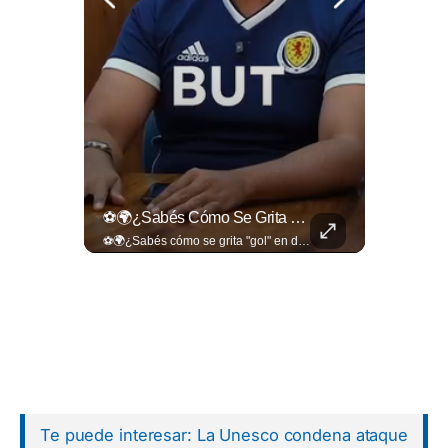
🎙️ ¿Los Has Estado Pronunciando Bien?
⚽🌍¿Sabés Cómo Se Grita "gol" En Distintos Rincones Del Mundo?
🎙️ ¿Los has estado pronunciando bien? 🤔 Pon a prueba tus conocimientos y descubre cómo se pronuncian correctamente los nombres de algunas de las figuras del Mundial. Lee más ➡️ eldiariodehoy.com
⚽🌍¿Sabés cómo se grita "gol" en distintos rincones del mundo? Descubrí cómo celebran la palabra más emocionante del fútbol en los países que disputan el Mundial 2026. Encuentra más en ➡️ eldiariodehoy.com #Deportes #Mundial2026
Te puede interesar: La Unesco condena ataque