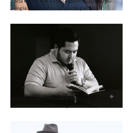
Alicia Chong trae a Latinoamérica una potente
trilogía teatral sobre la dislexia y el TDAH
Amílcar Ramírez desafía la ciencia ficción
salvadoreña con «Relatos y Meditaciones»