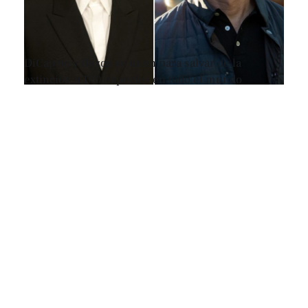
DiCaprio y Bezos se unen para salvar de la
extinción a 100 especies en todo el mundo