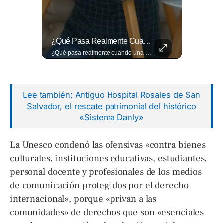
Entre Aplausos Y Mucha Emoción, Marito Rivera Llegó A La Celebración De Sus “55 Años De Gala”, Una Noche Especial Para Recordar Su Trayectoria Y...
¿Qué Pasa Realmente Cuando Una Persona Tiene Deudas?
Entre aplausos y mucha emoción, Marito Rivera llegó a la celebración de sus “55 años de Gala”, una noche especial para recordar su trayectoria y los éxitos que han marcado generaciones. Así fue el recibimiento del ícono de la música tropical salvadoreña. Lee más ➡️ eldiariodehoy.com
¿Qué pasa realmente cuando una persona tiene deudas? El abogado Jaime Ramírez analiza este tema y aclara dudas frecuentes sobre las obligaciones de pago y los derechos de los deudores. ▶️ Mira el video y cuéntanos: ¿conocías esta información? Lee más ➡️ eldiariodehoy.com
Lee también: Antiguo Hospital Rosales de San
Salvador, el rescate patrimonial del histórico
«Sistema Danly»
La Unesco condenó las ofensivas «contra bienes
culturales, instituciones educativas, estudiantes,
personal docente y profesionales de los medios
de comunicación protegidos por el derecho
internacional», porque «privan a las
comunidades» de derechos que son «esenciales