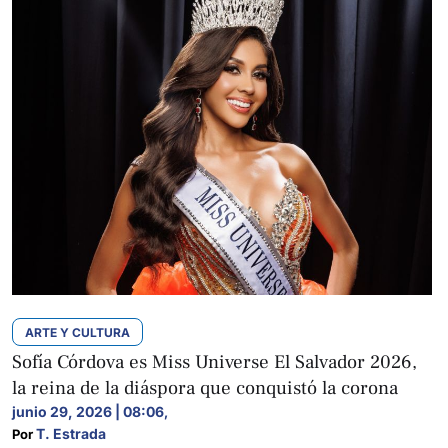
ARTE Y CULTURA
Sofía Córdova es Miss Universe El Salvador 2026,
la reina de la diáspora que conquistó la corona
junio 29, 2026 | 08:06
,
T. Estrada
Por 