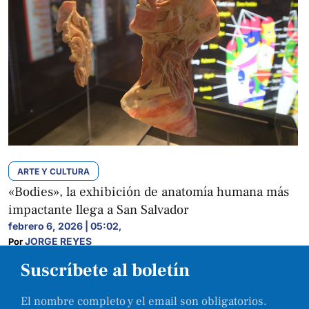
ARTE Y CULTURA
«Bodies», la exhibición de anatomía humana más
impactante llega a San Salvador
febrero 6, 2026 | 05:02
,
JORGE REYES
Por 
Suscríbete al boletín
El nombre completo y el email son obligatorios.