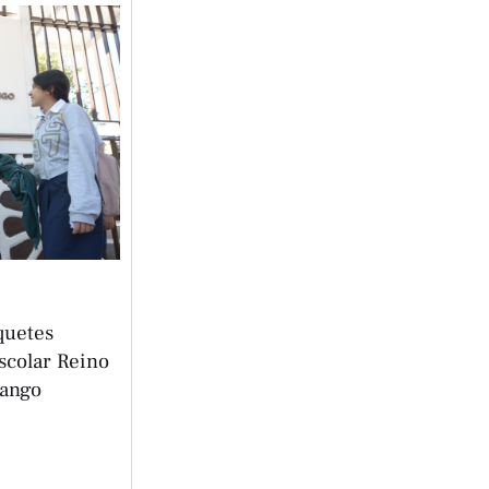
quetes
scolar Reino
pango