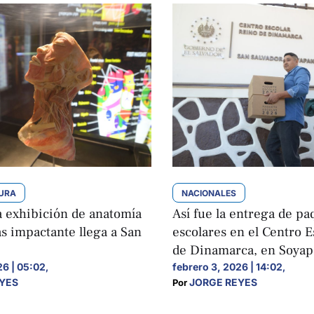
TURA
NACIONALES
a exhibición de anatomía
Así fue la entrega de pa
 impactante llega a San
escolares en el Centro E
de Dinamarca, en Soya
26 | 05:02
febrero 3, 2026 | 14:02
,
,
YES
JORGE REYES
Por 