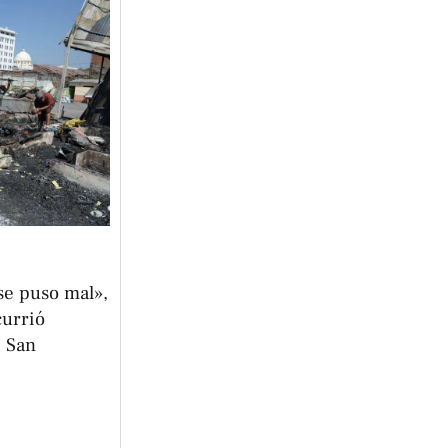
 se puso mal»,
currió
e San