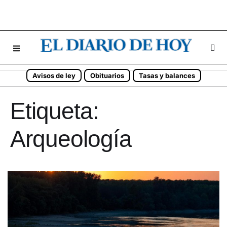
Avisos de ley
Obituarios
Tasas y balances
Etiqueta:
Arqueología