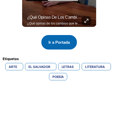
🎥 ¿Nos Hace Falta Más Empatía Como Sociedad?
¿Qué Opinas De Los Cambios Que Tendrá Este Proyecto?
🎥 ¿Nos hace falta más empatía como sociedad? El abogado Jaime Ramírez Ortega comparte una reflexión sobre la importancia de ser más empáticos con quienes atraviesan momentos difíciles y cómo pequeñas acciones pueden marcar una gran diferencia en la vida de otras personas. Lee más ➡️ eldiariodehoy.com
¿Qué opinas de los cambios que tendrá este proyecto? Jardines verticales, ciclovía y accesos inclusivos destacan entre las novedades del viaducto Los Chorros. Lee más 👉 eldiariodehoy.com
Ir a Portada
Etiquetas 
ARTE
EL SALVADOR
LETRAS
LITERATURA
POESÍA