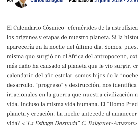
Carlos Balaguer
Por 
Publicado el 
21 junio 2026 - 22:5
El Calendario Cósmico -efemérides de la astrofísic
los orígenes y etapas de nuestro planeta. Si la his
aparecería en la noche del último día. Somos, pues, 
misma que surgió en el África del antropoceno, ext
más daño ha causado al planeta que le vio surgir, c
calendario del año estelar, somos hijos de la “noch
desarrollo, “progreso” y destrucción, nos identific
irracionales en la guerra que nuestra civilización 
vida. Incluso la misma vida humana. El “Homo Preda
planeta y creación. La noche antecede al amanecer
vida?
<“La Esfinge Desnuda” C. Balaguer-Amazon>