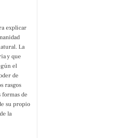
ra explicar
umanidad
atural. La
ria y que
egún el
poder de
os rasgos
s formas de
de su propio
de la