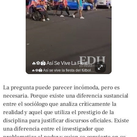
Así Se Vive El Concierto De Alejandro Fernández En El Salvador.
🔥⚽🏟️ Así Se Vive La Fiesta Del Fútbol Salvadoreño: La Pasión De Tigrillos Y Aguiluchos Ya Enciende El Ambiente Previo A La Gran Final Entre...
Así se vive el concierto de Alejandro Fernández en El Salvador. Una noche inolvidable a pesar de la lluvia. Canciones que llenaron de alegría y nostalgia a todo el público presente. 🤩👏 #Concierto #ElSalvador #AlejandroFernández
🔥⚽🏟️ Así se vive la fiesta del fútbol salvadoreño: la pasión de tigrillos y aguiluchos ya enciende el ambiente previo a la gran final entre FAS y Águila en el Estadio Jorge “Mágico” González. Más detalles en➡️eldiariodehoy.com #Deportes #Fas #Aguila #Finalfutbolsalvadoreño
La pregunta puede parecer incómoda, pero es
necesaria. Porque existe una diferencia sustancial
entre el sociólogo que analiza críticamente la
realidad y aquel que utiliza el prestigio de la
disciplina para justificar discursos oficiales. Existe
una diferencia entre el investigador que