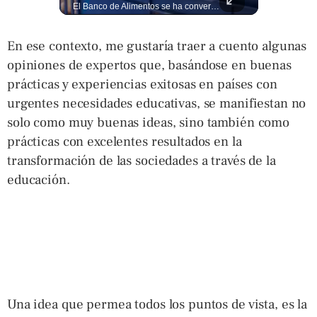
La normativa que podría obligar a miles de solicitantes a salir de Estados Unidos para tramitar su residencia en sus países de origen sigue vigente. ¿A quiénes podría afectar? Sandra Guevara lo explica. Más información en ➡️ eldiariodehoy.com #Migración #residenciapermanente #USA
El Banco de Alimentos se ha convertido en un puente de supervivencia: un motor humano que recupera excedentes comerciales y productos con fecha corta de vencimiento para transformarlos en raciones de nutrición para miles de familias que luchan por asegurar un plato en la mesa. Entramos a su centro de acopio para mostrarte la minuciosa logística y el esfuerzo de los voluntarios que rescatan comida para aliviar el hambre de los más vulnerables. Lee más 👉 eldiariodehoy.com
En ese contexto, me gustaría traer a cuento algunas
opiniones de expertos que, basándose en buenas
prácticas y experiencias exitosas en países con
urgentes necesidades educativas, se manifiestan no
solo como muy buenas ideas, sino también como
prácticas con excelentes resultados en la
transformación de las sociedades a través de la
educación.
Una idea que permea todos los puntos de vista, es la