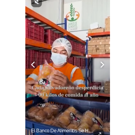
La Normativa Que Podría Obligar A Miles De Solicitantes A Salir De Estados Unidos Para Tramitar Su Residencia En Sus Países De Origen Sigue Vigente.
El Banco De Alimentos Se Ha Convertido En Un Puente De Supervivencia: Un Motor Humano Que Recupera Excedentes Comerciales Y Productos Con Fecha Corta De...