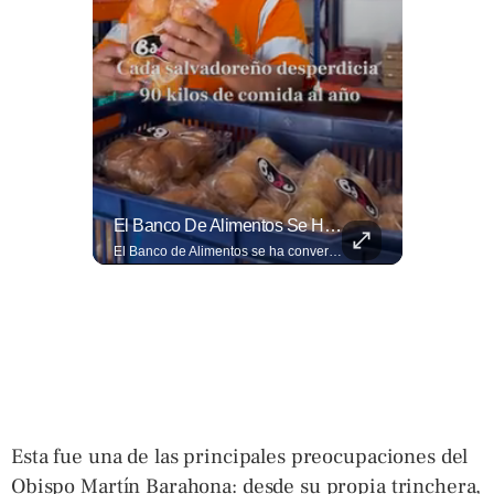
La Estricta Tradición De Las Fiestas Julias En #SantaAna, El Salvador, Obliga A La Reina A No Usar Su Corona Dentro Del Templo.
El Banco De Alimentos Se Ha Convertido En Un Puente De Supervivencia: Un Motor Humano Que Recupera Excedentes Comerciales Y Productos Con Fecha Corta De...
La estricta tradición de las Fiestas Julias en #SantaAna, El Salvador, obliga a la reina a no usar su corona dentro del templo. Conoce el motivo aquí. 👇 www.eldiariodehoy.com
El Banco de Alimentos se ha convertido en un puente de supervivencia: un motor humano que recupera excedentes comerciales y productos con fecha corta de vencimiento para transformarlos en raciones de nutrición para miles de familias que luchan por asegurar un plato en la mesa. Entramos a su centro de acopio para mostrarte la minuciosa logística y el esfuerzo de los voluntarios que rescatan comida para aliviar el hambre de los más vulnerables. Lee más 👉 eldiariodehoy.com
Esta fue una de las principales preocupaciones del
Obispo Martín Barahona: desde su propia trinchera,