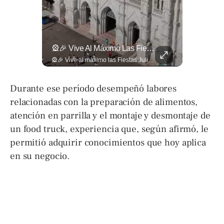
¿Qué Pasa Realmente Cuando Una Persona Tiene Deudas?
🎡🎉 Vive Al Máximo Las Fiestas Julias En Santa Ana: Tradición, Gastronomía, Juegos Mecánicos Y Un Ambiente Lleno De Color Convierten A La Ciudad Heroica...
¿Qué pasa realmente cuando una persona tiene deudas? El abogado Jaime Ramírez analiza este tema y aclara dudas frecuentes sobre las obligaciones de pago y los derechos de los deudores. ▶️ Mira el video y cuéntanos: ¿conocías esta información? Lee más ➡️ eldiariodehoy.com
🎡🎉 Vive al máximo las Fiestas Julias en Santa Ana: Tradición, gastronomía, juegos mecánicos y un ambiente lleno de color convierten a la Ciudad Heroica en el destino ideal para disfrutar en familia. Más detalles en ➡️ eldiariodehoy.com #ArteYCultura #fiestasjulias
Durante ese período desempeñó labores
relacionadas con la preparación de alimentos,
atención en parrilla y el montaje y desmontaje de
un food truck, experiencia que, según afirmó, le
permitió adquirir conocimientos que hoy aplica
en su negocio.