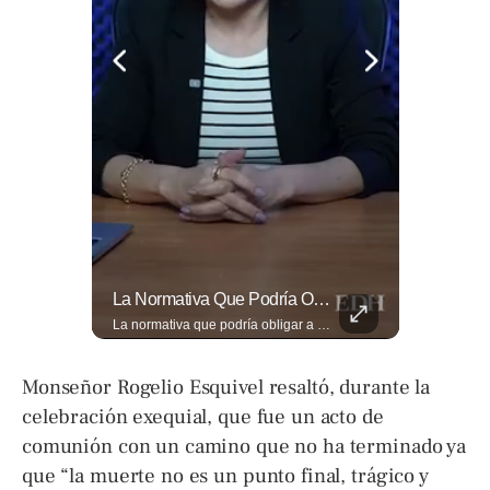
¿Qué Pasa Realmente Cuando Una Persona Tiene Deudas?
La Normativa Que Podría Obligar A Miles De Solicitantes A Salir De Estados Unidos Para Tramitar Su Residencia En Sus Países De Origen Sigue Vigente.
¿Qué pasa realmente cuando una persona tiene deudas? El abogado Jaime Ramírez analiza este tema y aclara dudas frecuentes sobre las obligaciones de pago y los derechos de los deudores. ▶️ Mira el video y cuéntanos: ¿conocías esta información? Lee más ➡️ eldiariodehoy.com
La normativa que podría obligar a miles de solicitantes a salir de Estados Unidos para tramitar su residencia en sus países de origen sigue vigente. ¿A quiénes podría afectar? Sandra Guevara lo explica. Más información en ➡️ eldiariodehoy.com #Migración #residenciapermanente #USA
Monseñor Rogelio Esquivel resaltó, durante la
celebración exequial, que fue un acto de
comunión con un camino que no ha terminado ya
que “la muerte no es un punto final, trágico y