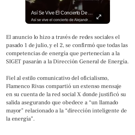
El Ingenio Salvadoreño Se Toma El Mercado Dueñas De Cara Al Mundial 2026.
Así Se Vive El Concierto De Alejandro Fernández En El Salvador.
El ingenio salvadoreño se toma el Mercado Dueñas de cara al Mundial 2026. Los comerciantes transformaron los 13 pasillos en una fiesta futbolística que incluye desde banderas gigantes hasta representaciones Lee más ➡️ eldiariodehoy.com
Así se vive el concierto de Alejandro Fernández en El Salvador. Una noche inolvidable a pesar de la lluvia. Canciones que llenaron de alegría y nostalgia a todo el público presente. 🤩👏 #Concierto #ElSalvador #AlejandroFernández
El anuncio lo hizo a través de redes sociales el
pasado 1 de julio, y el 2, se confirmó que todas las
competencias de energía que pertenecían a la
SIGET pasarán a la Dirección General de Energía.
Fiel al estilo comunicativo del oficialismo,
Flamenco Rivas compartió un extenso mensaje
en su cuenta de la red social X donde justificó su
salida asegurando que obedece a “un llamado
mayor” relacionado a la “dirección inteligente de
la energía”.