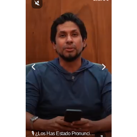
Evitá Los Problemas: El Abogado Jaime Ramírez Recuerda Que Una Mala Decisión Puede Cambiar Tu Vida.
🎙️ ¿Los Has Estado Pronunciando Bien?