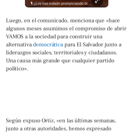
Evitá los problemas: El abogado Jaime Ramírez recuerda que una mala decisión puede cambiar tu vida. Hoy, cualquier discusión puede quedar grabada, difundirse en redes sociales y traer consecuencias legales. Más detalles en ➡️ eldiariodehoy.com
🎙️ ¿Los has estado pronunciando bien? 🤔 Pon a prueba tus conocimientos y descubre cómo se pronuncian correctamente los nombres de algunas de las figuras del Mundial. Lee más ➡️ eldiariodehoy.com
Luego, en el comunicado, menciona que «hace
algunos meses asumimos el compromiso de abrir
VAMOS a la sociedad para construir una
alternativa
democrática
para El Salvador junto a
liderazgos sociales, territoriales y ciudadanos.
Una causa más grande que cualquier partido
político».
Según expuso Ortiz, «en las últimas semanas,
junto a otras autoridades, hemos expresado